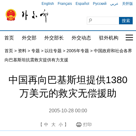
English
Français
Español
Русский
عربي
关怀版
首页
外交部
外交部长
外交动态
驻外机构
国家
首页
>
资料
>
专题
>
以往专题
>
2005年专题
>
中国政府和社会各界
向巴基斯坦抗震救灾提供有力支援
中国再向巴基斯坦提供1380
万美元的救灾无偿援助
2005-10-28 00:00
【
中
大
小
】
打印