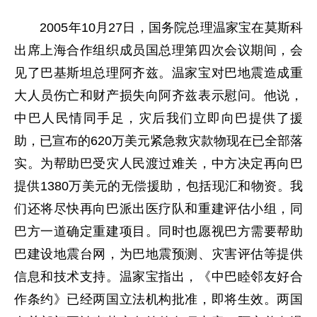
2005
年
10
月
27
日
，国务院总理温家宝在莫斯科
出席上海合作组织成员国总理第四次会议期间，会
见了巴基斯坦总理阿齐兹。温家宝对巴地震造成重
大人员伤亡和财产损失向阿齐兹表示慰问。他说，
中巴人民情同手足，灾后我们立即向巴提供了援
助，已宣布的
620
万美元紧急救灾款物现在已全部落
实。为帮助巴受灾人民渡过难关，中方决定再向巴
提供
1380
万美元的无偿援助，包括现汇和物资。我
们还将尽快再向巴派出医疗队和重建评估小组，同
巴方一道确定重建项目。同时也愿视巴方需要帮助
巴建设地震台网，为巴地震预测、灾害评估等提供
信息和技术支持。温家宝指出，《中巴睦邻友好合
作条约》已经两国立法机构批准，即将生效。两国