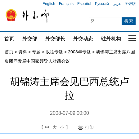
English
Français
Español
Русский
عربي
关怀版
首页
外交部
外交部长
外交动态
驻外机构
国家
首页
>
资料
>
专题
>
以往专题
>
2008年专题
>
胡锦涛主席出席八国
集团同发展中国家领导人对话会议
胡锦涛主席会见巴西总统卢
拉
2008-07-09 00:00
【
中
大
小
】
打印