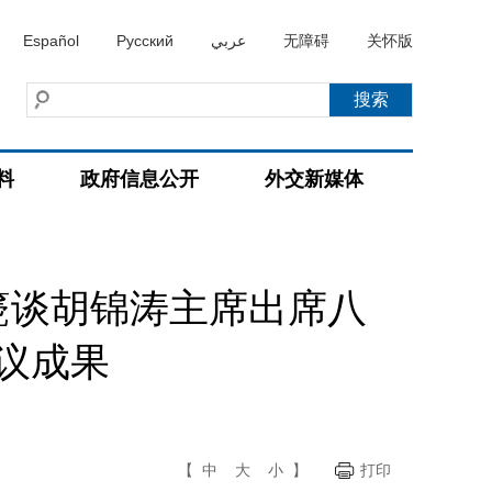
Español
Русский
عربي
无障碍
关怀版
料
政府信息公开
外交新媒体
篪谈胡锦涛主席出席八
议成果
【
中
大
小
】
打印