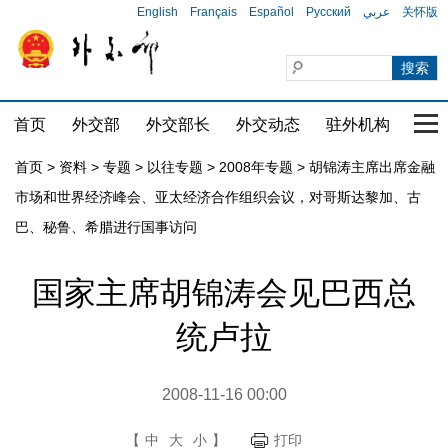
English
Français
Español
Русский
عربي
关怀版
首页
外交部
外交部长
外交动态
驻外机构
国家
首页
>
资料
>
专题
>
以往专题
>
2008年专题
>
胡锦涛主席出席金融
市场和世界经济峰会、亚太经济合作组织会议，对哥斯达黎加、古
巴、秘鲁、希腊进行国事访问
国家主席胡锦涛会见巴西总
统卢拉
2008-11-16 00:00
【
中
大
小
】
打印