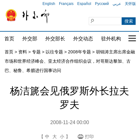
English
Français
Español
Русский
عربي
关怀版
首页
外交部
外交部长
外交动态
驻外机构
国家
首页
>
资料
>
专题
>
以往专题
>
2008年专题
>
胡锦涛主席出席金融
市场和世界经济峰会、亚太经济合作组织会议，对哥斯达黎加、古
巴、秘鲁、希腊进行国事访问
杨洁篪会见俄罗斯外长拉夫
罗夫
2008-11-24 00:00
【
中
大
小
】
打印