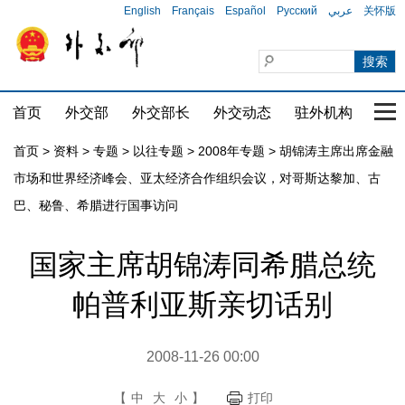
English
Français
Español
Русский
عربي
关怀版
首页
外交部
外交部长
外交动态
驻外机构
国家
首页
>
资料
>
专题
>
以往专题
>
2008年专题
>
胡锦涛主席出席金融
市场和世界经济峰会、亚太经济合作组织会议，对哥斯达黎加、古
巴、秘鲁、希腊进行国事访问
国家主席胡锦涛同希腊总统
帕普利亚斯亲切话别
2008-11-26 00:00
【
中
大
小
】
打印