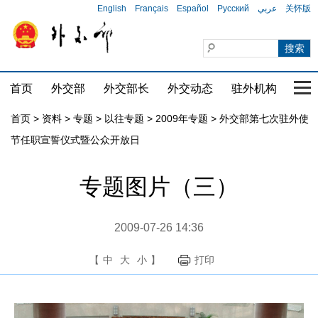
English
Français
Español
Русский
عربي
关怀版
首页
外交部
外交部长
外交动态
驻外机构
国家
首页
>
资料
>
专题
>
以往专题
>
2009年专题
>
外交部第七次驻外使
节任职宣誓仪式暨公众开放日
专题图片（三）
2009-07-26 14:36
【
中
大
小
】
打印