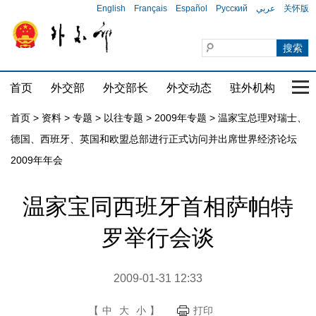
English
Français
Español
Русский
عربي
关怀版
首页
外交部
外交部长
外交动态
驻外机构
国家
首页
>
资料
>
专题
>
以往专题
>
2009年专题
>
温家宝总理对瑞士、
德国、西班牙、英国和欧盟总部进行正式访问并出席世界经济论坛
2009年年会
温家宝同西班牙首相萨帕特
罗举行会谈
2009-01-31 12:33
【
中
大
小
】
打印