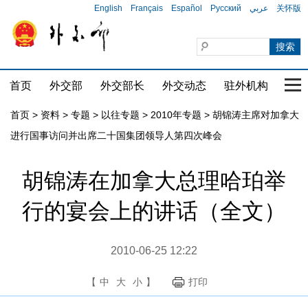
English
Français
Español
Русский
عربي
关怀版
首页
外交部
外交部长
外交动态
驻外机构
国家
首页
>
资料
>
专题
>
以往专题
>
2010年专题
>
胡锦涛主席对加拿大
进行国事访问并出席二十国集团领导人第四次峰会
胡锦涛在加拿大总理哈珀举
行的宴会上的讲话（全文）
2010-06-25 12:22
【
中
大
小
】
打印