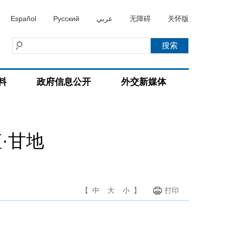
Español
Русский
عربي
无障碍
关怀版
料
政府信息公开
外交新媒体
·甘地
【
中
大
小
】
打印