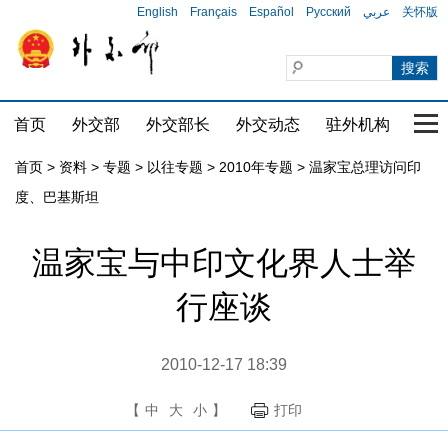
English
Français
Español
Русский
عربي
关怀版
首页
外交部
外交部长
外交动态
驻外机构
国家
首页
>
资料
>
专题
>
以往专题
>
2010年专题
>
温家宝总理访问印
度、巴基斯坦
温家宝与中印文化界人士举
行座谈
2010-12-17 18:39
【
中
大
小
】
打印