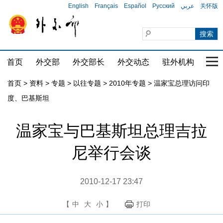
English
Français
Español
Русский
عربي
关怀版
首页
外交部
外交部长
外交动态
驻外机构
国家
首页
>
资料
>
专题
>
以往专题
>
2010年专题
>
温家宝总理访问印
度、巴基斯坦
温家宝与巴基斯坦总理吉拉
尼举行会谈
2010-12-17 23:47
【
中
大
小
】
打印