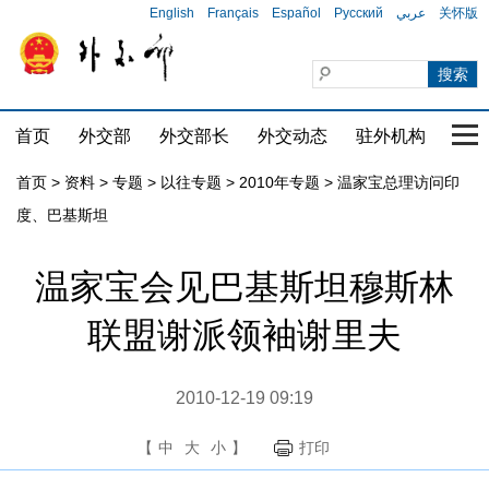
English
Français
Español
Русский
عربي
关怀版
首页
外交部
外交部长
外交动态
驻外机构
国家
首页
>
资料
>
专题
>
以往专题
>
2010年专题
>
温家宝总理访问印
度、巴基斯坦
温家宝会见巴基斯坦穆斯林
联盟谢派领袖谢里夫
2010-12-19 09:19
【
中
大
小
】
打印