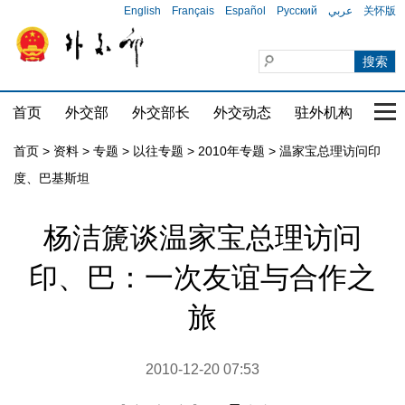
English
Français
Español
Русский
عربي
关怀版
首页
外交部
外交部长
外交动态
驻外机构
国家
首页
>
资料
>
专题
>
以往专题
>
2010年专题
>
温家宝总理访问印
度、巴基斯坦
杨洁篪谈温家宝总理访问
印、巴：一次友谊与合作之
旅
2010-12-20 07:53