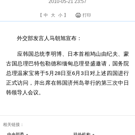
2010-05-21 23:57
【
中
大
小
】
打印
外交部发言人马朝旭宣布：
应韩国总统李明博、日本首相鸠山由纪夫、蒙
古国总理巴特包勒德和缅甸总理登盛邀请，国务院
总理温家宝将于5月28日至6月3日对上述四国进行
正式访问，并出席在韩国济州岛举行的第三次中日
韩领导人会议。
相关链接：
中央部委
驻外机构