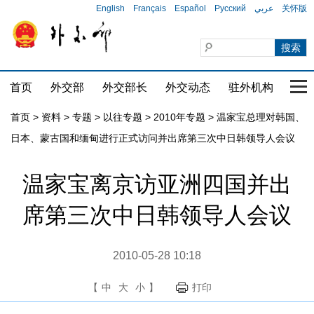
English
Français
Español
Русский
عربي
关怀版
首页
外交部
外交部长
外交动态
驻外机构
国家
首页
>
资料
>
专题
>
以往专题
>
2010年专题
>
温家宝总理对韩国、
日本、蒙古国和缅甸进行正式访问并出席第三次中日韩领导人会议
温家宝离京访亚洲四国并出
席第三次中日韩领导人会议
2010-05-28 10:18
【
中
大
小
】
打印