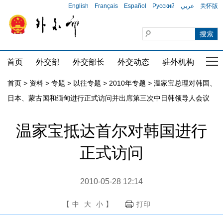
English
Français
Español
Русский
عربي
关怀版
首页
外交部
外交部长
外交动态
驻外机构
国家
首页
>
资料
>
专题
>
以往专题
>
2010年专题
>
温家宝总理对韩国、
日本、蒙古国和缅甸进行正式访问并出席第三次中日韩领导人会议
温家宝抵达首尔对韩国进行
正式访问
2010-05-28 12:14
【
中
大
小
】
打印