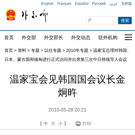
English
Français
Español
Русский
عربي
关怀版
首页
外交部
外交部长
外交动态
驻外机构
国家
首页
>
资料
>
专题
>
以往专题
>
2010年专题
>
温家宝总理对韩国、
日本、蒙古国和缅甸进行正式访问并出席第三次中日韩领导人会议
温家宝会见韩国国会议长金
炯旿
2010-05-28 20:21
【
中
大
小
】
打印