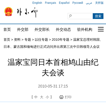
English
Français
Español
Русский
عربي
关怀版
首页
外交部
外交部长
外交动态
驻外机构
国家
首页
>
资料
>
专题
>
以往专题
>
2010年专题
>
温家宝总理对韩国、
日本、蒙古国和缅甸进行正式访问并出席第三次中日韩领导人会议
温家宝同日本首相鸠山由纪
夫会谈
2010-05-31 17:15
【
中
大
小
】
打印