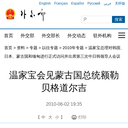
English
Français
Español
Русский
عربي
关怀版
首页
外交部
外交部长
外交动态
驻外机构
国家
首页
>
资料
>
专题
>
以往专题
>
2010年专题
>
温家宝总理对韩国、
日本、蒙古国和缅甸进行正式访问并出席第三次中日韩领导人会议
温家宝会见蒙古国总统额勒
贝格道尔吉
2010-06-02 19:35
【
中
大
小
】
打印