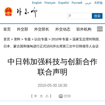
English
Français
Español
Русский
عربي
关怀版
首页
外交部
外交部长
外交动态
驻外机构
国家
首页
>
资料
>
专题
>
以往专题
>
2010年专题
>
温家宝总理对韩国、
日本、蒙古国和缅甸进行正式访问并出席第三次中日韩领导人会议
中日韩加强科技与创新合作
联合声明
2010-05-30 16:30
【
中
大
小
】
打印