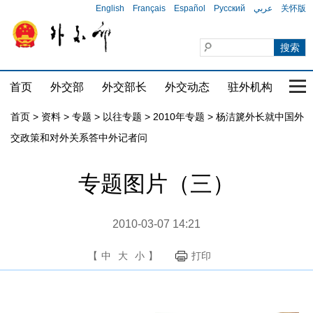
English
Français
Español
Русский
عربي
关怀版
首页
外交部
外交部长
外交动态
驻外机构
国家
首页
>
资料
>
专题
>
以往专题
>
2010年专题
>
杨洁篪外长就中国外
交政策和对外关系答中外记者问
专题图片（三）
2010-03-07 14:21
【
中
大
小
】
打印