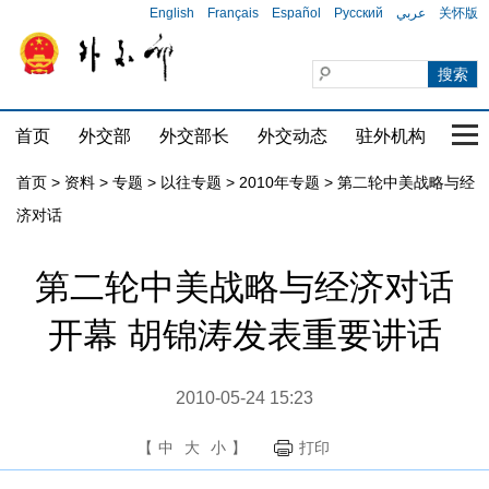
English
Français
Español
Русский
عربي
关怀版
首页
外交部
外交部长
外交动态
驻外机构
国家
首页
>
资料
>
专题
>
以往专题
>
2010年专题
>
第二轮中美战略与经
济对话
第二轮中美战略与经济对话
开幕 胡锦涛发表重要讲话
2010-05-24 15:23
【
中
大
小
】
打印