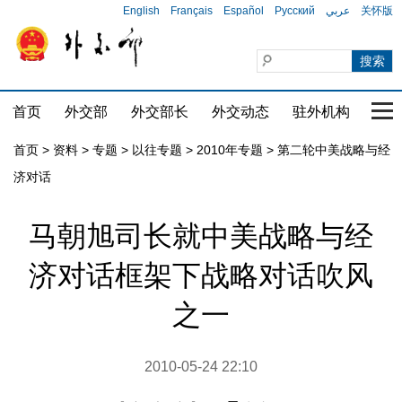
English
Français
Español
Русский
عربي
关怀版
首页
外交部
外交部长
外交动态
驻外机构
国家
首页
>
资料
>
专题
>
以往专题
>
2010年专题
>
第二轮中美战略与经
济对话
马朝旭司长就中美战略与经
济对话框架下战略对话吹风
之一
2010-05-24 22:10