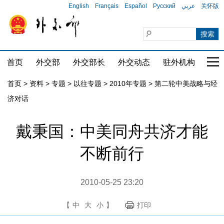
English
Français
Español
Русский
عربي
关怀版
首页
外交部
外交部长
外交动态
驻外机构
国家
首页
>
资料
>
专题
>
以往专题
>
2010年专题
>
第二轮中美战略与经
济对话
戴秉国：中美同舟共济才能
不断前行
2010-05-25 23:20
【
中
大
小
】
打印