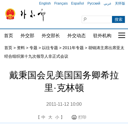
English
Français
Español
Русский
عربي
关怀版
首页
外交部
外交部长
外交动态
驻外机构
国家
首页
>
资料
>
专题
>
以往专题
>
2011年专题
>
胡锦涛主席出席亚太
经合组织第十九次领导人非正式会议
戴秉国会见美国国务卿希拉
里·克林顿
2011-11-12 10:00
【
中
大
小
】
打印