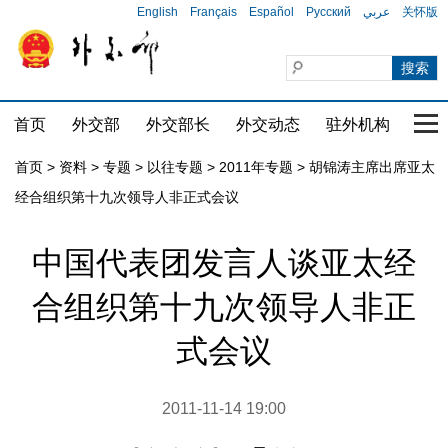
English
Français
Español
Русский
عربي
关怀版
首页
外交部
外交部长
外交动态
驻外机构
国家
首页
>
资料
>
专题
>
以往专题
>
2011年专题
>
胡锦涛主席出席亚太
经合组织第十九次领导人非正式会议
中国代表团发言人谈亚太经
合组织第十九次领导人非正
式会议
2011-11-14 19:00