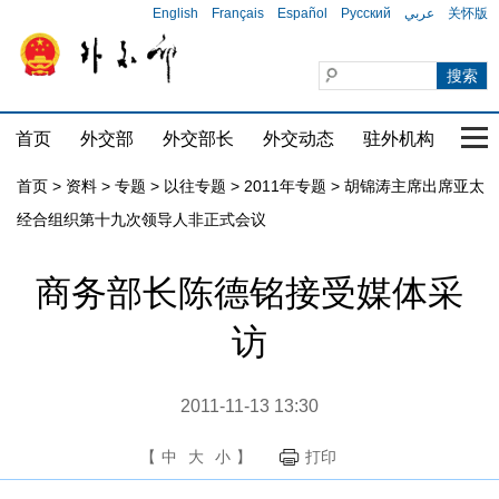
English
Français
Español
Русский
عربي
关怀版
首页
外交部
外交部长
外交动态
驻外机构
国家
首页
>
资料
>
专题
>
以往专题
>
2011年专题
>
胡锦涛主席出席亚太
经合组织第十九次领导人非正式会议
商务部长陈德铭接受媒体采
访
2011-11-13 13:30
【
中
大
小
】
打印