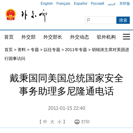
English
Français
Español
Русский
عربي
关怀版
首页
外交部
外交部长
外交动态
驻外机构
国家
首页
>
资料
>
专题
>
以往专题
>
2011年专题
>
胡锦涛主席对美国进
行国事访问
戴秉国同美国总统国家安全
事务助理多尼隆通电话
2011-01-15 22:40
【
中
大
小
】
打印