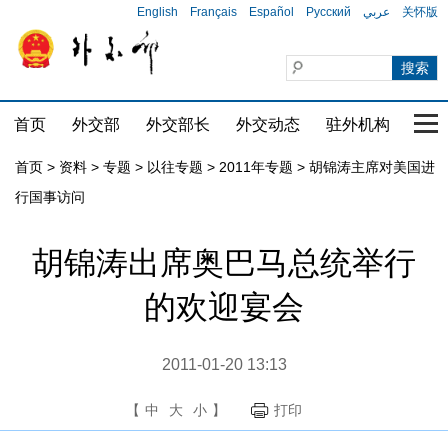
English
Français
Español
Русский
عربي
关怀版
首页
外交部
外交部长
外交动态
驻外机构
国家
首页
>
资料
>
专题
>
以往专题
>
2011年专题
>
胡锦涛主席对美国进
行国事访问
胡锦涛出席奥巴马总统举行
的欢迎宴会
2011-01-20 13:13
【
中
大
小
】
打印