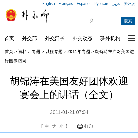
English
Français
Español
Русский
عربي
关怀版
首页
外交部
外交部长
外交动态
驻外机构
国家
首页
>
资料
>
专题
>
以往专题
>
2011年专题
>
胡锦涛主席对美国进
行国事访问
胡锦涛在美国友好团体欢迎
宴会上的讲话（全文）
2011-01-21 07:04
【
中
大
小
】
打印