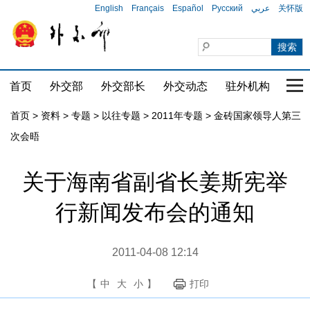
English
Français
Español
Русский
عربي
关怀版
首页
外交部
外交部长
外交动态
驻外机构
国家
首页
>
资料
>
专题
>
以往专题
>
2011年专题
>
金砖国家领导人第三
次会晤
关于海南省副省长姜斯宪举
行新闻发布会的通知
2011-04-08 12:14
【
中
大
小
】
打印