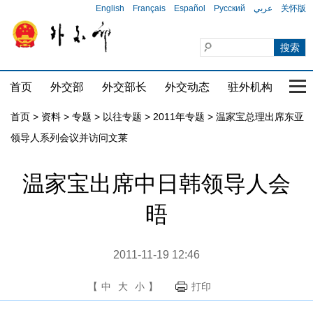
English
Français
Español
Русский
عربي
关怀版
首页
外交部
外交部长
外交动态
驻外机构
国家
首页
>
资料
>
专题
>
以往专题
>
2011年专题
>
温家宝总理出席东亚
领导人系列会议并访问文莱
温家宝出席中日韩领导人会
晤
2011-11-19 12:46
【
中
大
小
】
打印