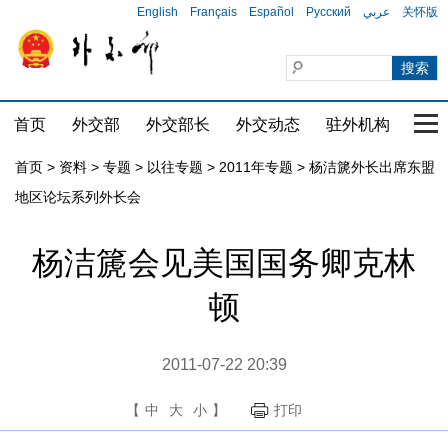
English
Français
Español
Русский
عربي
关怀版
首页
外交部
外交部长
外交动态
驻外机构
国家
首页
>
资料
>
专题
>
以往专题
>
2011年专题
>
杨洁篪外长出席东盟
地区论坛系列外长会
杨洁篪会见美国国务卿克林
顿
2011-07-22 20:39
【
中
大
小
】
打印