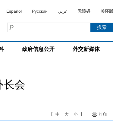
Español
Русский
عربي
无障碍
关怀版
料
政府信息公开
外交新媒体
外长会
【
中
大
小
】
打印