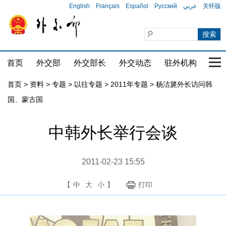
English
Français
Español
Русский
عربي
关怀版
首页
外交部
外交部长
外交动态
驻外机构
国家
首页
>
资料
>
专题
>
以往专题
>
2011年专题
>
杨洁篪外长访问韩
国、蒙古国
中韩外长举行会谈
2011-02-23 15:55
【
中
大
小
】
打印