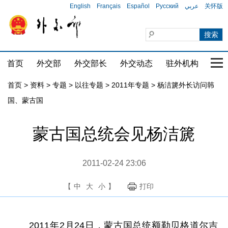
English
Français
Español
Русский
عربي
关怀版
首页
外交部
外交部长
外交动态
驻外机构
国家
首页
>
资料
>
专题
>
以往专题
>
2011年专题
>
杨洁篪外长访问韩
国、蒙古国
蒙古国总统会见杨洁篪
2011-02-24 23:06
【
中
大
小
】
打印
2011年2月24日，蒙古国总统额勒贝格道尔吉