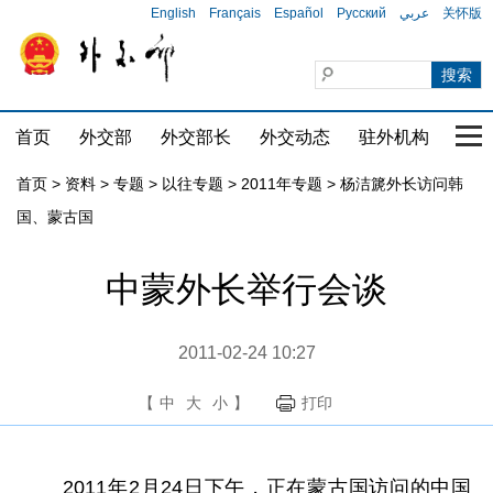
English
Français
Español
Русский
عربي
关怀版
首页
外交部
外交部长
外交动态
驻外机构
国家
首页
>
资料
>
专题
>
以往专题
>
2011年专题
>
杨洁篪外长访问韩
国、蒙古国
中蒙外长举行会谈
2011-02-24 10:27
【
中
大
小
】
打印
2011年2月24日下午，正在蒙古国访问的中国