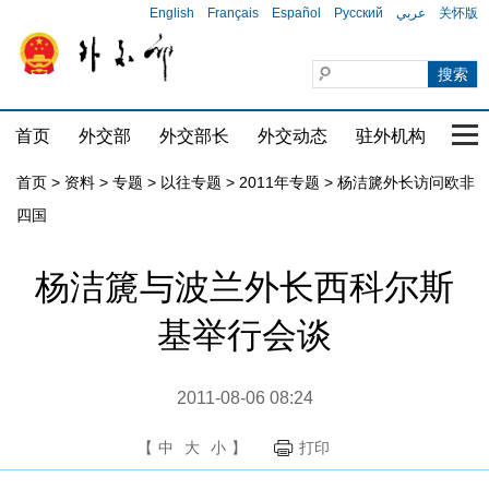
English
Français
Español
Русский
عربي
关怀版
首页
外交部
外交部长
外交动态
驻外机构
国家
首页
>
资料
>
专题
>
以往专题
>
2011年专题
>
杨洁篪外长访问欧非
四国
杨洁篪与波兰外长西科尔斯
基举行会谈
2011-08-06 08:24
【
中
大
小
】
打印