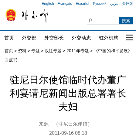
English
Français
Español
Русский
عربي
关怀版
首页
外交部
外交部长
外交动态
驻外机构
国家
首页
>
资料
>
专题
>
以往专题
>
2011年专题
>
《中国的和平发展》
白皮书
驻尼日尔使馆临时代办董广
利宴请尼新闻出版总署署长
夫妇
来源：（驻尼日尔使馆）
2011-09-16 08:18