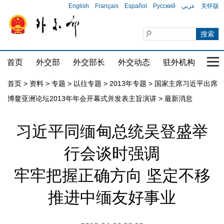
English
Français
Español
Русский
عربي
关怀版
首页
外交部
外交部长
外交动态
驻外机构
国家
首页
>
资料
>
专题
>
以往专题
>
2013年专题
>
国家主席习近平出席
博鳌亚洲论坛2013年年会开幕式并发表主旨演讲
>
最新消息
习近平同缅甸总统吴登盛举
行会谈时强调
牢牢把握正确方向 坚定不移
推进中缅友好事业