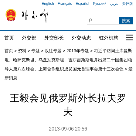
English
Français
Español
Русский
عربي
关怀版
首页
外交部
外交部长
外交动态
驻外机构
国家
首页
>
资料
>
专题
>
以往专题
>
2013年专题
>
习近平访问土库曼斯
坦、哈萨克斯坦、乌兹别克斯坦、吉尔吉斯斯坦并出席二十国集团领
导人第八次峰会、上海合作组织成员国元首理事会第十三次会议
>
最
新消息
王毅会见俄罗斯外长拉夫罗
夫
2013-09-06 20:56