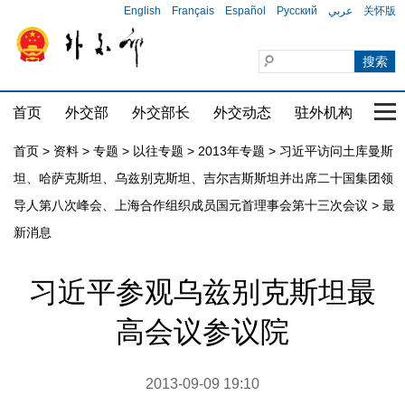
English
Français
Español
Русский
عربي
关怀版
首页
外交部
外交部长
外交动态
驻外机构
国家
首页
>
资料
>
专题
>
以往专题
>
2013年专题
>
习近平访问土库曼斯
坦、哈萨克斯坦、乌兹别克斯坦、吉尔吉斯斯坦并出席二十国集团领
导人第八次峰会、上海合作组织成员国元首理事会第十三次会议
>
最
新消息
习近平参观乌兹别克斯坦最
高会议参议院
2013-09-09 19:10