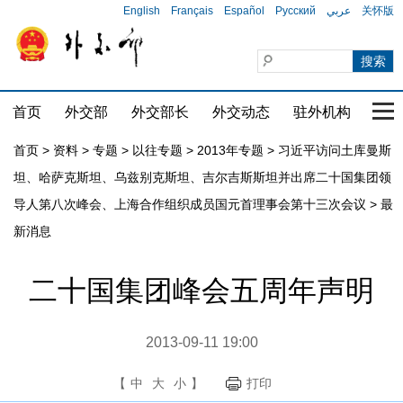
English
Français
Español
Русский
عربي
关怀版
首页
外交部
外交部长
外交动态
驻外机构
国家
首页
>
资料
>
专题
>
以往专题
>
2013年专题
>
习近平访问土库曼斯
坦、哈萨克斯坦、乌兹别克斯坦、吉尔吉斯斯坦并出席二十国集团领
导人第八次峰会、上海合作组织成员国元首理事会第十三次会议
>
最
新消息
二十国集团峰会五周年声明
2013-09-11 19:00
【
中
大
小
】
打印