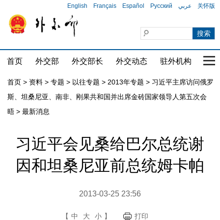
English
Français
Español
Русский
عربي
关怀版
首页
外交部
外交部长
外交动态
驻外机构
国家
首页
>
资料
>
专题
>
以往专题
>
2013年专题
>
习近平主席访问俄罗
斯、坦桑尼亚、南非、刚果共和国并出席金砖国家领导人第五次会
晤
>
最新消息
习近平会见桑给巴尔总统谢
因和坦桑尼亚前总统姆卡帕
2013-03-25 23:56
【
中
大
小
】
打印