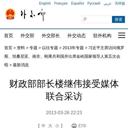
English
Français
Español
Русский
عربي
关怀版
首页
外交部
外交部长
外交动态
驻外机构
国家
首页
>
资料
>
专题
>
以往专题
>
2013年专题
>
习近平主席访问俄罗
斯、坦桑尼亚、南非、刚果共和国并出席金砖国家领导人第五次会
晤
>
最新消息
财政部部长楼继伟接受媒体
联合采访
2013-03-26 22:23
【
中
大
小
】
打印