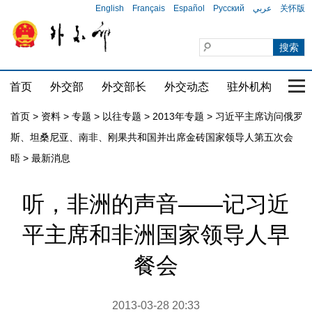
English
Français
Español
Русский
عربي
关怀版
首页
外交部
外交部长
外交动态
驻外机构
国家
首页
>
资料
>
专题
>
以往专题
>
2013年专题
>
习近平主席访问俄罗
斯、坦桑尼亚、南非、刚果共和国并出席金砖国家领导人第五次会
晤
>
最新消息
听，非洲的声音——记习近
平主席和非洲国家领导人早
餐会
2013-03-28 20:33