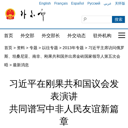
English
Français
Español
Русский
عربي
关怀版
首页
外交部
外交部长
外交动态
驻外机构
国家
首页
>
资料
>
专题
>
以往专题
>
2013年专题
>
习近平主席访问俄罗
斯、坦桑尼亚、南非、刚果共和国并出席金砖国家领导人第五次会
晤
>
最新消息
习近平在刚果共和国议会发
表演讲
共同谱写中非人民友谊新篇
章