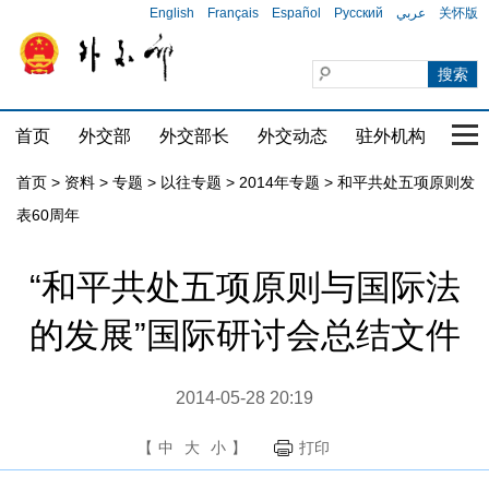
English
Français
Español
Русский
عربي
关怀版
首页
外交部
外交部长
外交动态
驻外机构
国家
首页
>
资料
>
专题
>
以往专题
>
2014年专题
>
和平共处五项原则发
表60周年
“和平共处五项原则与国际法
的发展”国际研讨会总结文件
2014-05-28 20:19
【
中
大
小
】
打印