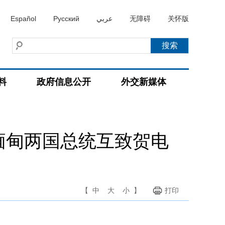
Español
Русский
عربي
无障碍
关怀版
料
政府信息公开
外交新媒体
缅甸两国总统互致贺电
【
中
大
小
】
打印